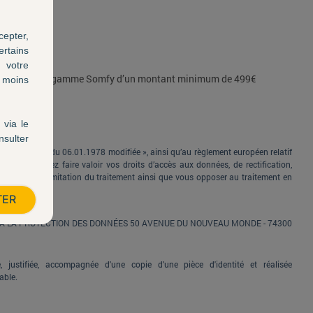
cepter,
ertains
 votre
produits de la gamme Somfy d’un montant minimum de 499€
a moins
via le
nsulter
e et Libertés du 06.01.1978 modifiée », ainsi qu’au règlement européen relatif
, vous pouvez faire valoir vos droits d’accès aux données, de rectification,
nsmission, de limitation du traitement ainsi que vous opposer au traitement en
 suivante :
TER
É À LA PROTECTION DES DONNÉES 50 AVENUE DU NOUVEAU MONDE - 74300
 justifiée, accompagnée d'une copie d'une pièce d'identité et réalisée
able.