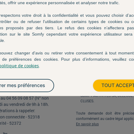
ités, offrir une expérience personnalisée et analyser notre trafic.
espectons votre droit à la confidentialité et vous pouvez choisir d’ac
Détails de l'offre
trôler ou de refuser l'utilisation de certains types de cookies ou c
ces proposés par des tiers. Le refus des cookies n’affectera pas
Une TaHoma ® switch est offerte pour l’achat de 
tion sur le site Somfy cependant votre expérience utilisateur ser
le.
Limitée à 1500 participations.
pouvez changer d'avis ou retirer votre consentement à tout moment 
 de préférences des cookies. Pour plus d’informations, veuillez co
Conformément à la Loi « Informatiqu
politique de cookies
.
Modalités
à la protection des données (RGPD)
s
d’effacement, de portabilité de tra
Nous contacter
formulant votre demande à l’adresse
rer mes préférences
TOUT ACCEP
offre footer_link Vous souhaitez
s offres promotionnelles,
SOMFY ACTIVITÉS SA, DÉLÉGU
au 04 56 09 08 57 (N° non
CLUSES.
di au vendredi de 9h à 18h.
rations à rappeler:
Toute demande doit être précise,
on connectée - 52318
conformément au cadre légal applic
ité - 52372
En savoir plus