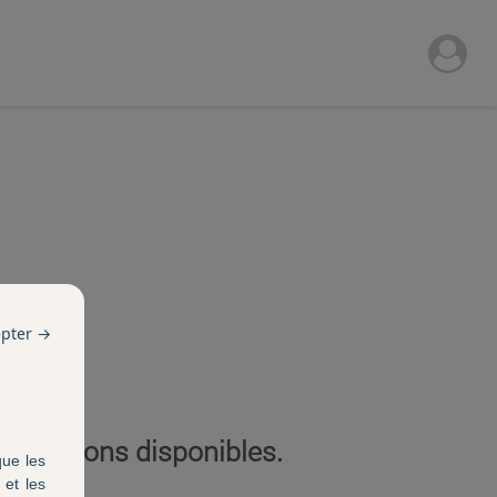
epter →
ticipations disponibles.
que les
 et les