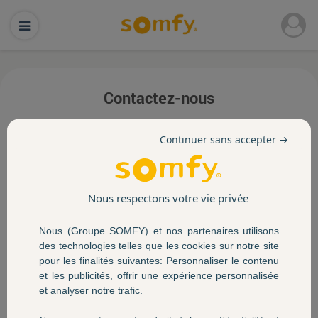
Contactez-nous
Continuer sans accepter →
Ce formulaire concerne uniquement les Offres
Promotionnelles ; si vous souhaitez contacter
le Service Clients Somfy,
cliquez-ici
.
Nous respectons votre vie privée
.
Nous (Groupe SOMFY) et nos partenaires utilisons
* Champs obligatoires
des technologies telles que les cookies sur notre site
Vos coordonnées
pour les finalités suivantes: Personnaliser le contenu
et les publicités, offrir une expérience personnalisée
et analyser notre trafic.
Civilité *